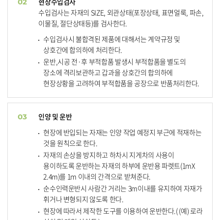
현장수입검사
02
수입검사는 자재의 SIZE, 외관상태(포장상태, 표면얼룩, 파손,
이물질, 절단상태등)를 검사한다.
수입검사시 불합격된 제품에 대해서는 계약규정 및
상호간에 합의하에 처리한다.
운반,시공 전·후 부적합품 발생시 부적합품을 별도의
장소에 격리보관하고 갑과을 상호간의 합의하에
현장상황을 고려하여 부적합품을 공장으로 반품처리한다.
인양 및 운반
03
현장에 반입되는 자재는 인양 작업 예정지 부근에 적재하는
것을 원칙으로 한다.
자재의 손상을 방지하고 하차시 지게차의 사용이
용이하도록 운반하는 자재의 하부에 운반용 파렛트(1mX
2.4m)를 1m 이내의 간격으로 받쳐준다.
순수인력운반시 사람간 거리는 3m이내를 유지하여 자재가
휘거나 변형되지 않도록 한다.
현장에 따라서 제작한 도구를 이용하여 운반한다.( (예) 로라