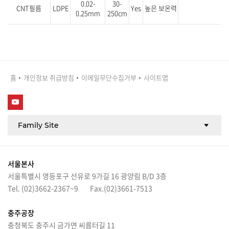
0.02-
30-
CNT필름
LDPE
Yes
높은 보온력
0.25mm
250cm
홈
개인정보 취급방침
이메일무단수집거부
사이트맵
서울본사
서울특별시 영등포구 선유로 9가길 16 광양림 B/D 3층
Tel. (02)3662-2367~9
Fax.(02)3661-7513
충주공장
충청북도 충주시 금가면 씨름터길 11