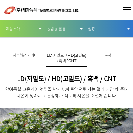
제품소개
농업용 필름
멀칭
회사소개
농업용 필름
코팅
생분해성 안거더
LD(저밀도) / HD(고밀도)
녹색
/ 흑백 / CNT
제품소개
ROLL & SHEET
온실하우스 필름
LD(저밀도) / HD(고밀도) / 흑백 / CNT
인증현황
터널용 필름
한여름철 고온기에 햇빛을 반사시켜 토양으로 가는 열기 차단 해 주며
지온이 낮아져 고온장해가 적도록 지온을 조절해 줍니다.
고객문의
멀칭
홍보센터