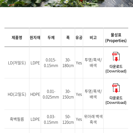
물성표
제품명
원자재
두께
폭
유공
비고
(Properties)
0.015-
30-
투명/흑색/
LD(저밀도)
LDPE
Yes
0.15mm
180cm
배색
다운로드
(Download)
0.01-
30-
투명/흑색/
HD(고밀도)
HDPE
Yes
0.025mm
150cm
배색
다운로드
(Download)
0.03-
50-
위아래 백색
흑백필름
LDPE
Yes
0.15mm
120cm
흑색