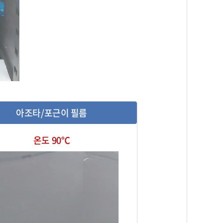
아조타/포근이 필름
온도 90℃