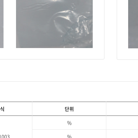
식
단위
%
1003
%