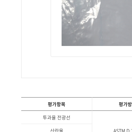
평가항목
평가방
투과율 전광선
산란율
ASTM D 