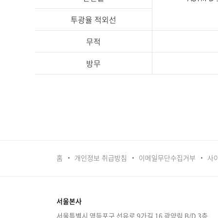
투광율 적외선
무적
방무
홈
개인정보 취급방침
이메일무단수집거부
사
서울본사
서울특별시 영등포구 선유로 9가길 16 광양림 B/D 3층