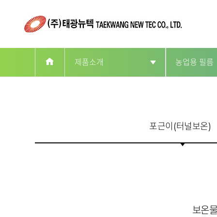
제품소개
농업용 필름
회사소개
농업용 필름
제품소개
ROLL & S
포근이(터널보온)
인증현황
고객문의
홍보센터
보온물