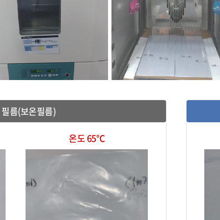
 필름(보온필름)
온도 65℃