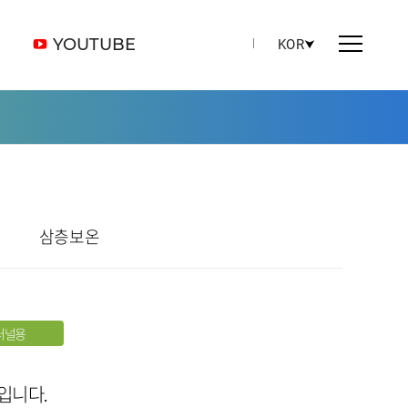
YOUTUBE
KOR
⮟
삼층보온
터널용
입니다.