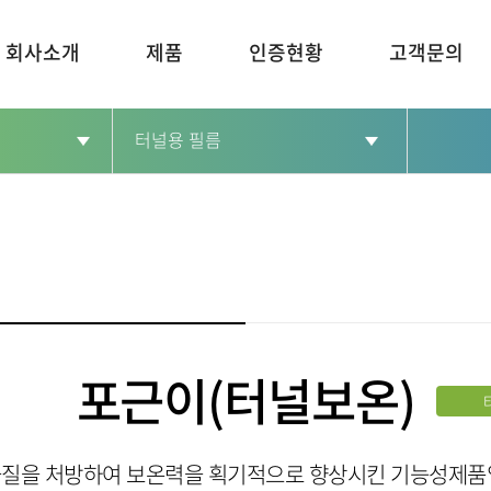
회사소개
제품
인증현황
고객문의
터널용 필름
코팅
HEET
온실하우스 필름
터널용 필름
포근이(터널보온)
멀칭
질을 처방하여 보온력을 획기적으로 향상시킨 기능성제품