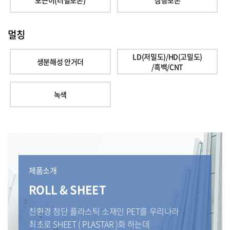
멀칭
LD(저밀도)/HD(고밀도)
생분해성 안거더
/흑백/CNT
녹색
제품소개
ROLL & SHEET
친환경 첨단 플라스틱 소재인 PET를 우리나라
최초로
SHEET ( PLASTAR )화 하는데