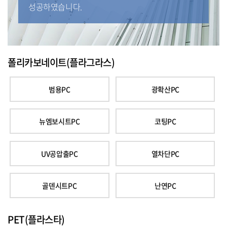
성공하였습니다.
폴리카보네이트(플라그라스)
범용PC
광확산PC
뉴엠보시트PC
코팅PC
UV공압출PC
열차단PC
골덴시트PC
난연PC
PET(플라스타)