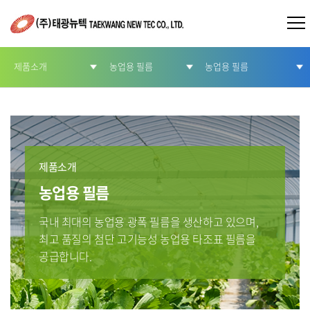
제품소개
농업용 필름
농업용 필름
회사소개
농업용 필름
코팅
제품소개
ROLL & SHEET
온실하우스 필름
제품소개
농업용 필름
인증현황
터널용 필름
국내 최대의 농업용 광폭 필름을 생산하고 있으며,
고객문의
멀칭
최고 품질의 첨단 고기능성 농업용 타조표 필름을
공급합니다.
홍보센터