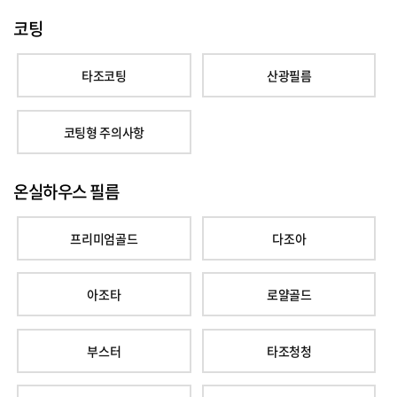
코팅
타조코팅
산광필름
코팅형 주의사항
온실하우스 필름
프리미엄골드
다조아
아조타
로얄골드
부스터
타조청청