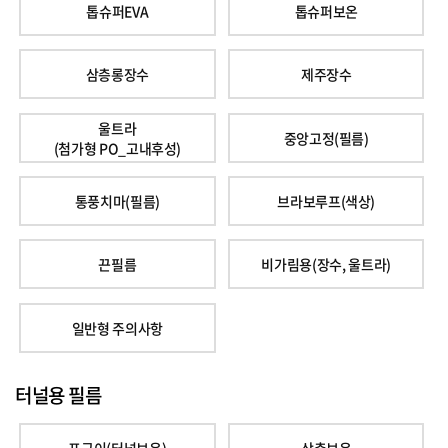
톱슈퍼EVA
톱슈퍼보온
삼층롱장수
제주장수
울트라
중앙고정(필름)
(첨가형 PO_고내후성)
통풍치마(필름)
브라보루프(색상)
끈필름
비가림용(장수, 울트라)
일반형 주의사항
터널용 필름
포근이(터널보온)
삼층보온